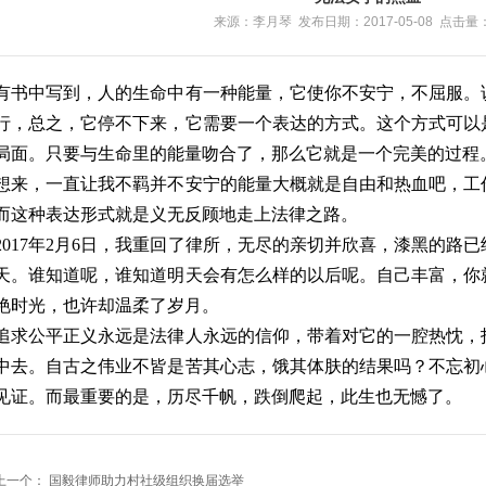
来源：李月琴 发布日期：2017-05-08 点击量：
有书中写到，人的生命中有一种能量，它使你不安宁，不屈服。
行，总之，它停不下来，它需要一个表达的方式。这个方式可以
局面。只要与生命里的能量吻合了，那么它就是一个完美的过程
想来，一直让我不羁并不安宁的能量大概就是自由和热血吧，工
而这种表达形式就是义无反顾地走上法律之路。
2017
年
2
月
6
日，我重回了律所，无尽的亲切并欣喜，漆黑的路已
天。谁知道呢，谁知道明天会有怎么样的以后呢。自己丰富，你
艳时光，也许却温柔了岁月。
追求公平正义永远是法律人永远的信仰，带着对它的一腔热忱，
中去。自古之伟业不皆是苦其心志，饿其体肤的结果吗？不忘初
见证。而最重要的是，历尽千帆，跌倒爬起，此生也无憾了。
上一个：
国毅律师助力村社级组织换届选举